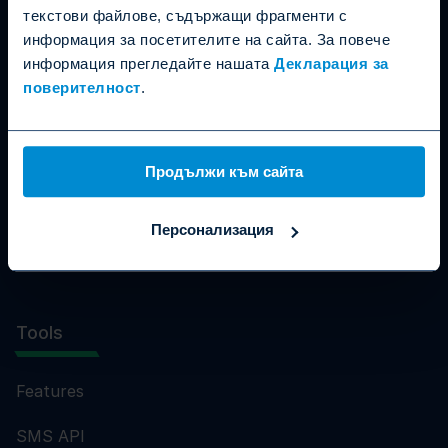
текстови файлове, съдържащи фрагменти с
Product
информация за посетителите на сайта. За повече
информация прегледайте нашата
Декларация за
Bulk SMS
поверителност
.
SMS Notifications
SMS Marketing
Продължи към сайта
SMS Authorisation
Персонализация
Pricing
Tools
Features
SMS API