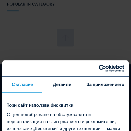
POPULAR IN CATEGORY
Съгласие
Детайли
За приложението
Powerful and easy SMS
Този сайт използва бисквитки
communication
С цел подобряване на обслужването и
SATISFIED CUSTOMERS
персонализация на съдържанието и рекламите ни,
4.76/5 out of 165 reviews
използваме „бисквитки“ и други технологии – малки