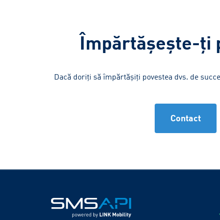
Împărtășește-ți
Dacă doriți să împărtășiți povestea dvs. de succ
Contact