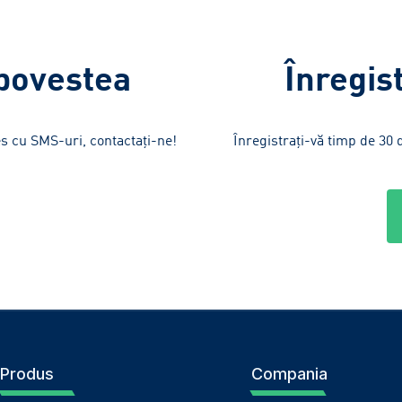
 povestea
Înregis
es cu SMS-uri, contactați-ne!
Înregistrați-vă timp de 30 
Produs
Compania