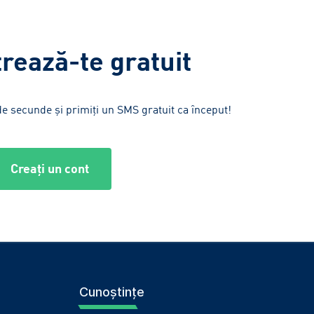
trează-te gratuit
de secunde și primiți un SMS gratuit ca început!
Creați un cont
Cunoștințe