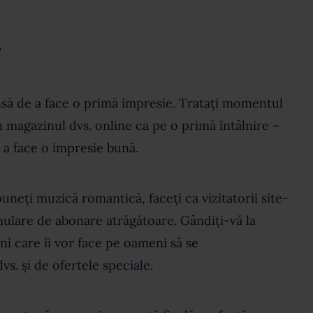
”
nsă de a face o primă impresie. Tratați momentul
n magazinul dvs. online ca pe o primă întâlnire –
a a face o impresie bună.
puneți muzică romantică, faceți ca vizitatorii site-
mulare de abonare atrăgătoare. Gândiți-vă la
ni care îi vor face pe oameni să se
s. și de ofertele speciale.