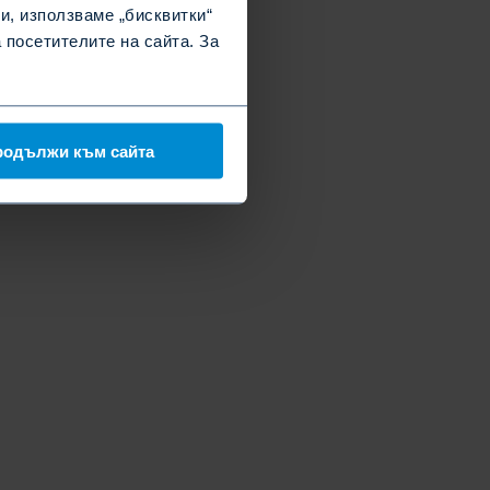
и, използваме „бисквитки“
посетителите на сайта. За
родължи към сайта