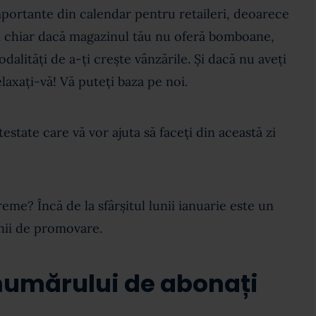
mportante din calendar pentru retaileri, deoarece
și chiar dacă magazinul tău nu oferă bomboane,
odalități de a-ți crește vânzările. Și dacă nu aveți
elaxați-vă! Vă puteți baza pe noi.
state care vă vor ajuta să faceți din această zi
reme? Încă de la sfârșitul lunii ianuarie este un
ii de promovare.
 numărului de abonați