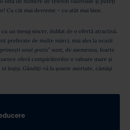
 o listă de numere de telefon valoroase și puteți
or! Cu cât mai devreme – cu atât mai bine.
 cu un mesaj sincer, dublat de o ofertă atractivă.
nt preferate de multe mărci, mai ales la ocazii
primești unul gratis”
sunt, de asemenea, foarte
eoarece oferă cumpărătorilor o valoare mare și
ei înșiși. Gândiți-vă la șosete asortate, cămăși
reducere