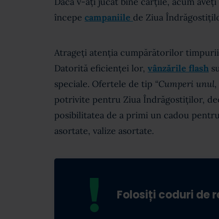
Dacă v-ați jucat bine cărțile, acum aveți
începe
campaniile
de Ziua Îndrăgostițil
Atrageți atenția cumpărătorilor timpurii
Datorită eficienței lor,
vânzările flash
su
speciale. Ofertele de tip
“Cumperi unul, 
potrivite pentru Ziua Îndrăgostiților, d
posibilitatea de a primi un cadou pentru 
asortate, valize asortate
.
Folosiți coduri de 