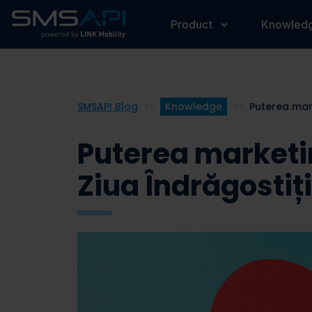
Product
Knowled
SMSAPI Blog
>>
Knowledge
>>
Puterea marketi
Ziua Îndrăgostiți