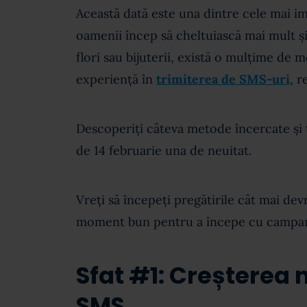
Această dată este una dintre cele mai i
oamenii încep să cheltuiască mai mult 
flori sau bijuterii, există o mulțime de m
experiență în
trimiterea de SMS-uri
, r
Descoperiți câteva metode încercate și te
de 14 februarie una de neuitat.
Vreți să începeți pregătirile cât mai dev
moment bun pentru a începe cu campan
Sfat #1: Creșterea
SMS