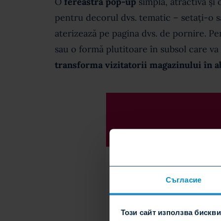
O
fereastră pop-up
simplă, atractivă și 
pentru decorul dvs. tematic – setați-o s
aterizează pe pagina dvs. de pornire. Pe
sau o formă plutitoare în subsol care va 
transforma vizitatorii magazinului în a
Съгласие
Този сайт използва бискв