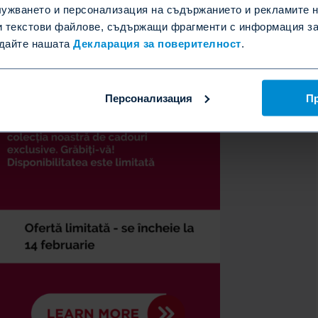
ужването и персонализация на съдържанието и рекламите н
и текстови файлове, съдържащи фрагменти с информация за 
едайте нашата
Декларация за поверителност
.
Персонализация
П