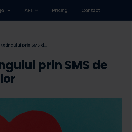
ge
API
Pricing
Contact
Puterea marketingului prin SMS de Ziua Îndrăgostiților
ngului prin SMS de
lor