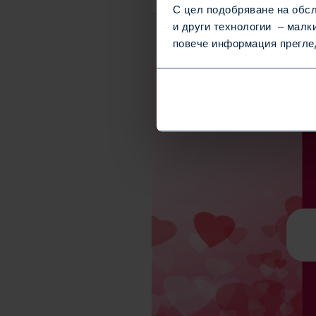
С цел подобряване на обсл
и други технологии – малк
повече информация прегл