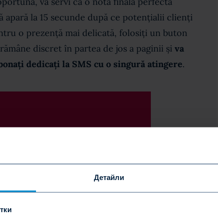
oportună, va servi ca o notă finală perfectă
ă apară la 15 secunde după ce potențialii clienți
ntru o prezență mai delicată, folosiți un buton
rămâne discret în partea de jos a paginii și
va
bonați dedicați la SMS cu o singură atingere
.
Детайли
итки