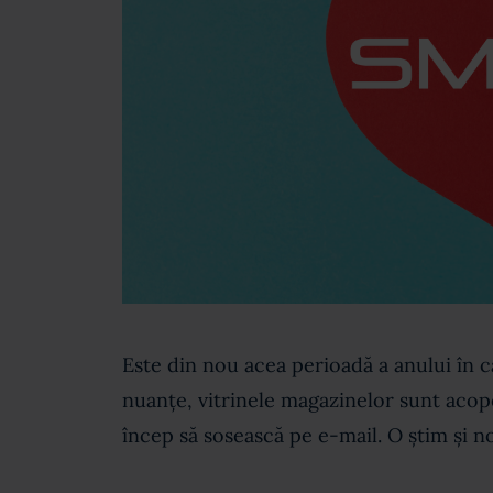
Este din nou acea perioadă a anului în c
nuanțe, vitrinele magazinelor sunt acope
încep să sosească pe e-mail. O știm și noi